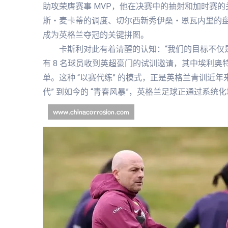
助攻荣膺赛事 MVP，他在决赛中的抽射和加时赛
斯・麦卡蒂的调度、切尔西新秀伊桑・恩瓦内里的
成为英格兰夺冠的关键拼图。
卡斯利对此有着清醒的认知：“我们的目标不仅
有 8 名球员收到英超豪门的试训邀请，其中埃利奥特和
单。这种 “以赛代练” 的模式，正是英格兰青训近年来崛
代” 到如今的 “青春风暴”，英格兰足球正通过系