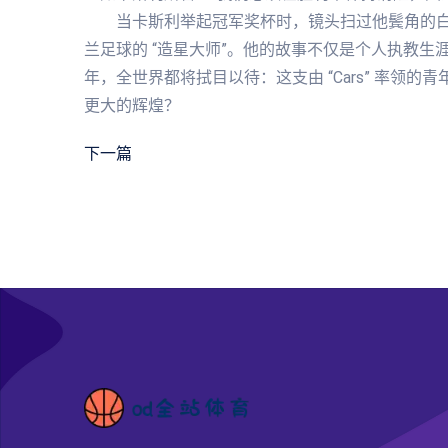
当卡斯利举起冠军奖杯时，镜头扫过他鬓角的白
兰足球的 “造星大师”。他的故事不仅是个人执教
年，全世界都将拭目以待：这支由 “Cars” 率领的
更大的辉煌？
下一篇