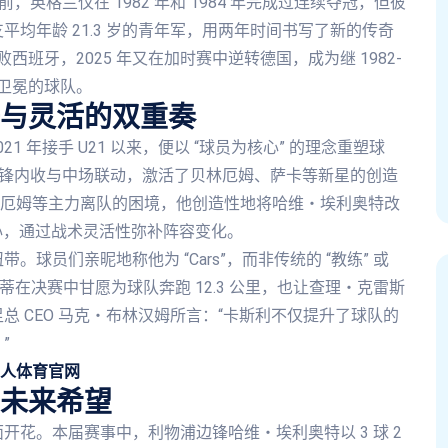
，英格兰仅在 1982 年和 1984 年完成过连续夺冠，但彼
均年龄 21.3 岁的青年军，用两年时间书写了新的传奇
败西班牙，2025 年又在加时赛中逆转德国，成为继 1982-
现卫冕的球队。
与灵活的双重奏
21 年接手 U21 以来，便以 “球员为核心” 的理念重塑球
阵型，让边锋内收与中场联动，激活了贝林厄姆、萨卡等新星的创造
贝林厄姆等主力离队的困境，他创造性地将哈维・埃利奥特改
核心，通过战术灵活性弥补阵容变化。
球员们亲昵地称他为 “Cars”，而非传统的 “教练” 或
在决赛中甘愿为球队奔跑 12.3 公里，也让查理・克雷斯
 CEO 马克・布林汉姆所言：“卡斯利不仅提升了球队的
”
真人体育官网
未来希望
花。本届赛事中，利物浦边锋哈维・埃利奥特以 3 球 2