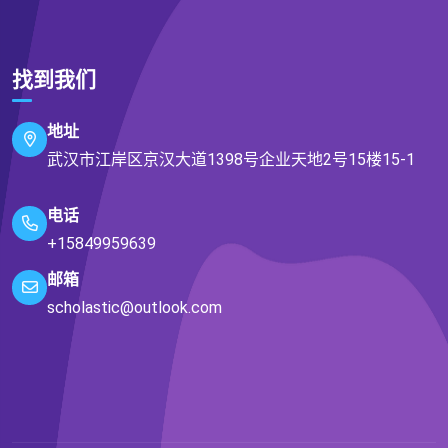
找到我们
地址
武汉市江岸区京汉大道1398号企业天地2号15楼15-1
电话
+15849959639
邮箱
scholastic@outlook.com