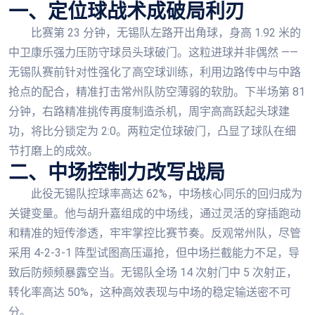
一、定位球战术成破局利刃
比赛第 23 分钟，无锡队左路开出角球，身高 1.92 米的
中卫康乐强力压防守球员头球破门。这粒进球并非偶然 ——
无锡队赛前针对性强化了高空球训练，利用边路传中与中路
抢点的配合，精准打击常州队防空薄弱的软肋。下半场第 81
分钟，右路精准挑传再度制造杀机，周宇高高跃起头球建
功，将比分锁定为 2:0。两粒定位球破门，凸显了球队在细
节打磨上的成效。
二、中场控制力改写战局
此役无锡队控球率高达 62%，中场核心同乐的回归成为
关键变量。他与胡升嘉组成的中场线，通过灵活的穿插跑动
和精准的短传渗透，牢牢掌控比赛节奏。反观常州队，尽管
采用 4-2-3-1 阵型试图高压逼抢，但中场拦截能力不足，导
致后防频频暴露空当。无锡队全场 14 次射门中 5 次射正，
转化率高达 50%，这种高效表现与中场的稳定输送密不可
分。