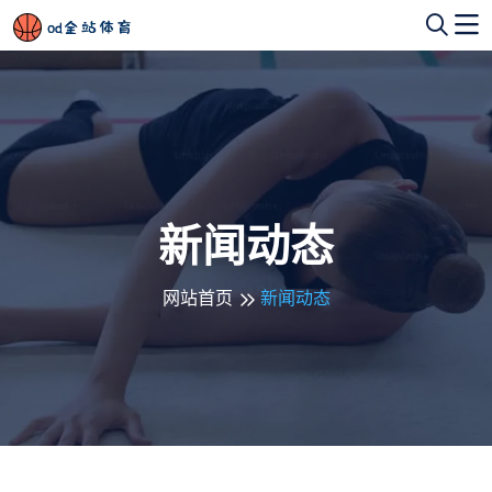
新闻动态
网站首页
新闻动态