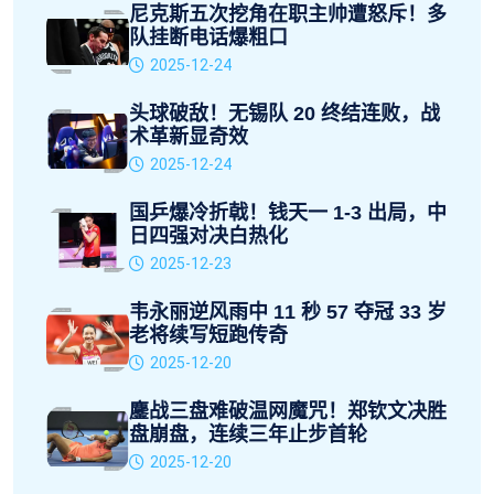
尼克斯五次挖角在职主帅遭怒斥！多
队挂断电话爆粗口
2025-12-24
头球破敌！无锡队 20 终结连败，战
术革新显奇效
2025-12-24
国乒爆冷折戟！钱天一 1-3 出局，中
日四强对决白热化
2025-12-23
韦永丽逆风雨中 11 秒 57 夺冠 33 岁
老将续写短跑传奇
2025-12-20
鏖战三盘难破温网魔咒！郑钦文决胜
盘崩盘，连续三年止步首轮
2025-12-20