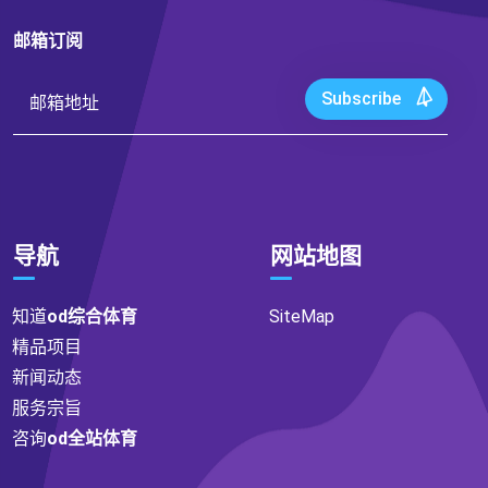
邮箱订阅
Subscribe
导航
网站地图
知道
od综合体育
SiteMap
精品项目
新闻动态
服务宗旨
咨询
od全站体育